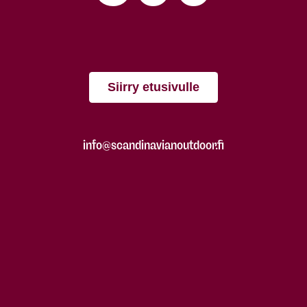
Siirry etusivulle
info@scandinavianoutdoor.fi