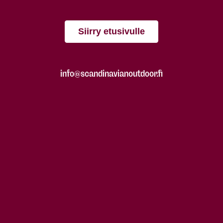
Siirry etusivulle
info@scandinavianoutdoor.fi