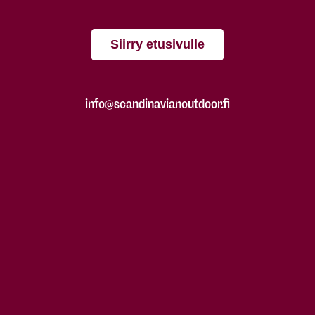
Siirry etusivulle
info@scandinavianoutdoor.fi