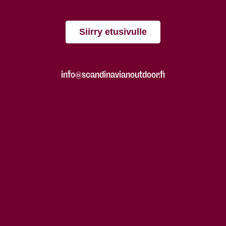
Siirry etusivulle
info@scandinavianoutdoor.fi