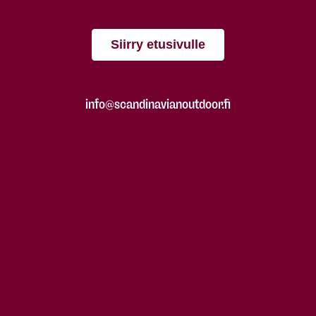
Siirry etusivulle
info@scandinavianoutdoor.fi