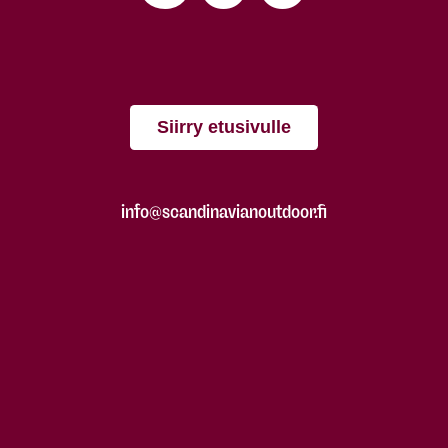
Siirry etusivulle
info@scandinavianoutdoor.fi