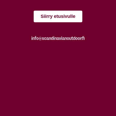
Siirry etusivulle
info@scandinavianoutdoor.fi