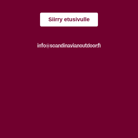
Siirry etusivulle
info@scandinavianoutdoor.fi