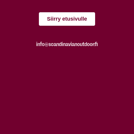
Siirry etusivulle
info@scandinavianoutdoor.fi