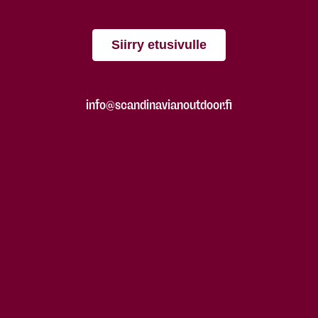
Siirry etusivulle
info@scandinavianoutdoor.fi