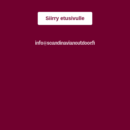
Siirry etusivulle
info@scandinavianoutdoor.fi