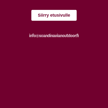
Siirry etusivulle
info@scandinavianoutdoor.fi