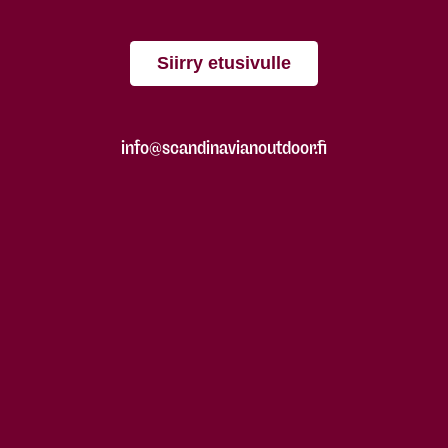
Siirry etusivulle
info@scandinavianoutdoor.fi