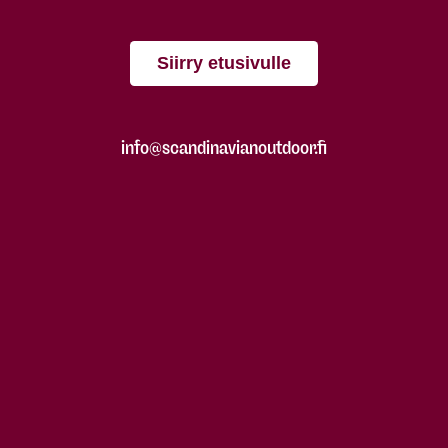
Siirry etusivulle
info@scandinavianoutdoor.fi