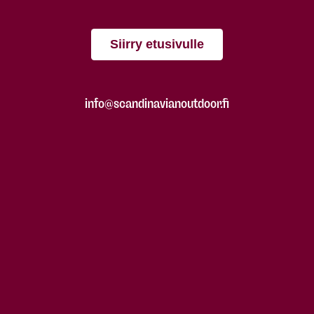
Siirry etusivulle
info@scandinavianoutdoor.fi