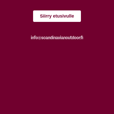
Siirry etusivulle
info@scandinavianoutdoor.fi