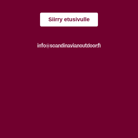
Siirry etusivulle
info@scandinavianoutdoor.fi