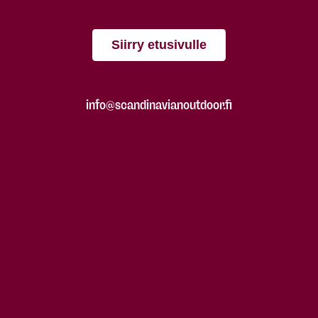
Siirry etusivulle
info@scandinavianoutdoor.fi