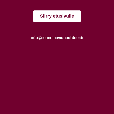
Siirry etusivulle
info@scandinavianoutdoor.fi