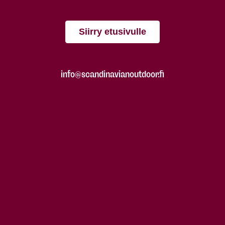
Siirry etusivulle
info@scandinavianoutdoor.fi