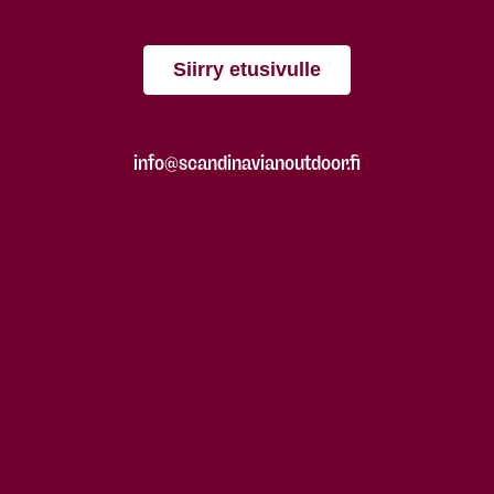
Siirry etusivulle
info@scandinavianoutdoor.fi