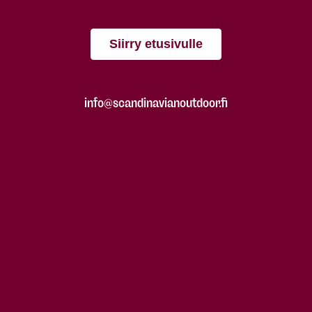
Siirry etusivulle
info@scandinavianoutdoor.fi