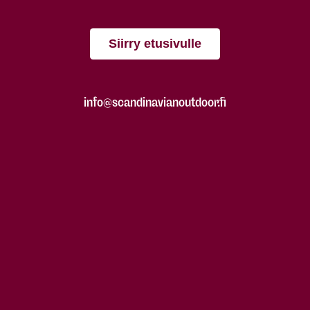
Siirry etusivulle
info@scandinavianoutdoor.fi