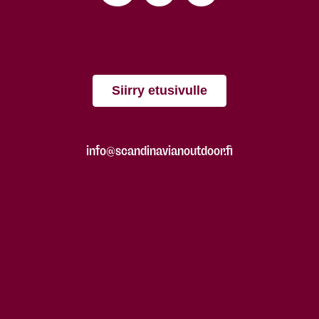
Siirry etusivulle
info@scandinavianoutdoor.fi