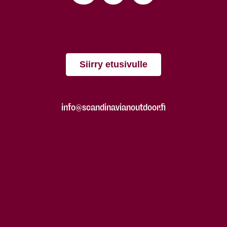
Siirry etusivulle
info@scandinavianoutdoor.fi