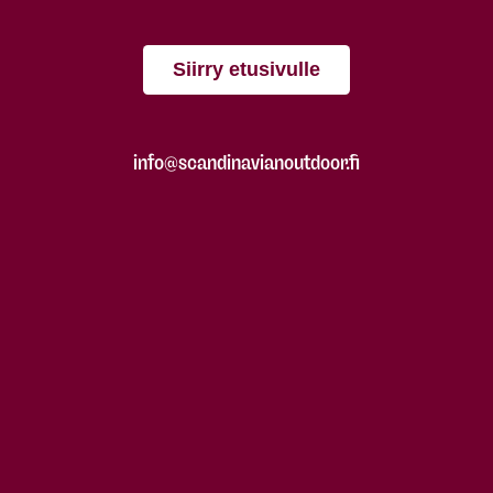
Siirry etusivulle
info@scandinavianoutdoor.fi