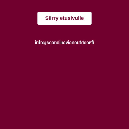
Siirry etusivulle
info@scandinavianoutdoor.fi