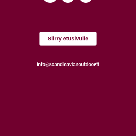
Siirry etusivulle
info@scandinavianoutdoor.fi