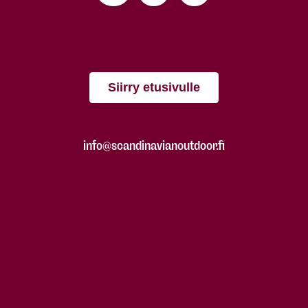
Siirry etusivulle
info@scandinavianoutdoor.fi