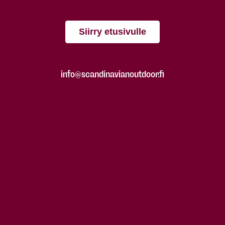
Siirry etusivulle
info@scandinavianoutdoor.fi