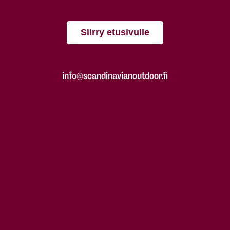
Siirry etusivulle
info@scandinavianoutdoor.fi