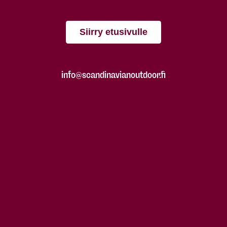
Siirry etusivulle
info@scandinavianoutdoor.fi