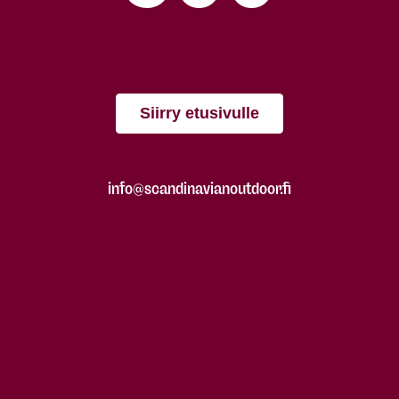
Siirry etusivulle
info@scandinavianoutdoor.fi