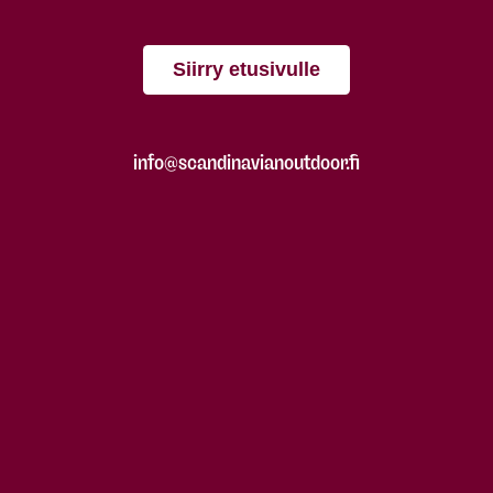
Siirry etusivulle
info@scandinavianoutdoor.fi