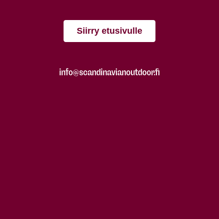
Siirry etusivulle
info@scandinavianoutdoor.fi