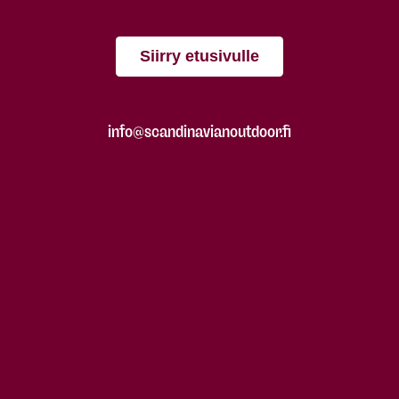
Siirry etusivulle
info@scandinavianoutdoor.fi