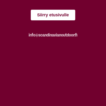
Siirry etusivulle
info@scandinavianoutdoor.fi