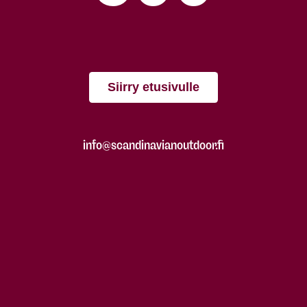
Siirry etusivulle
info@scandinavianoutdoor.fi