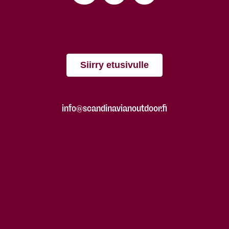
Siirry etusivulle
info@scandinavianoutdoor.fi