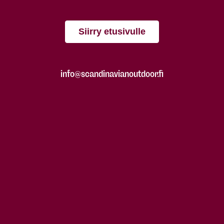
Siirry etusivulle
info@scandinavianoutdoor.fi