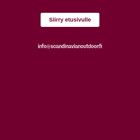
Siirry etusivulle
info@scandinavianoutdoor.fi