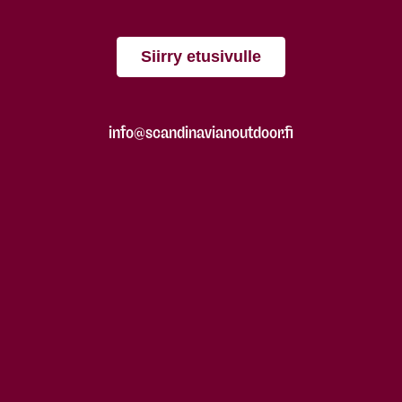
Siirry etusivulle
info@scandinavianoutdoor.fi