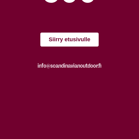
Siirry etusivulle
info@scandinavianoutdoor.fi