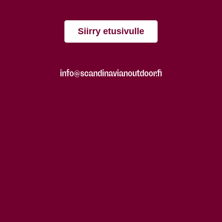
Siirry etusivulle
info@scandinavianoutdoor.fi