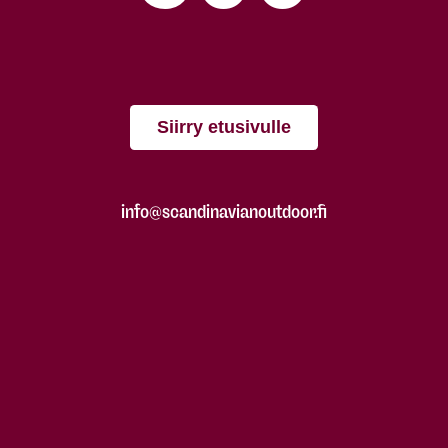
Siirry etusivulle
info@scandinavianoutdoor.fi