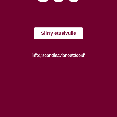
Siirry etusivulle
info@scandinavianoutdoor.fi