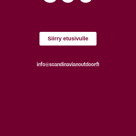
Siirry etusivulle
info@scandinavianoutdoor.fi