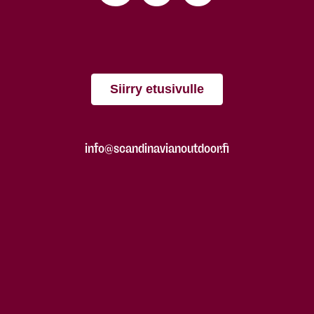
Siirry etusivulle
info@scandinavianoutdoor.fi