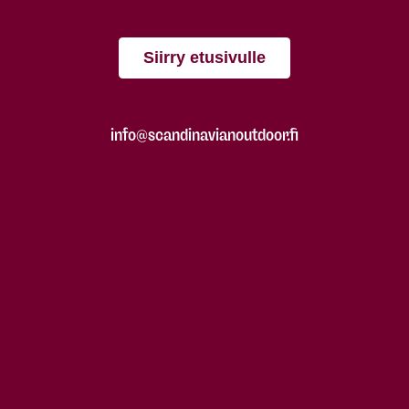
Siirry etusivulle
info@scandinavianoutdoor.fi