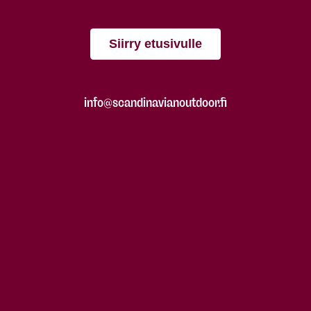
Siirry etusivulle
info@scandinavianoutdoor.fi